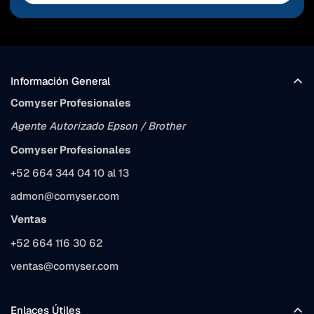
Confirm your age
Información General
Are you 18 years old or older?
Comyser Profesionales
Agente Autorizado Epson / Brother
No, I'm not
Yes, I am
Comyser Profesionales
+52 664 344 04 10 al 13
admon@comyser.com
Ventas
+52 664 116 30 62
ventas@comyser.com
Enlaces Útiles